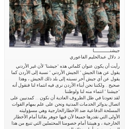
جيشنـــــــــــا
د. دلال عبدالحليم الفاعوري
رأيت أن يكون عنوان كلماتي هذه “جيشنا” ﻷن غير اﻷردني
يقول عن هذا الجيش ” الجيش اﻷردني ” نسبة إلى اﻷردن كما
يقول عن أي جيش آخر نسبته إلى بلد ذلك الجيش ، وهذا
صحيح .. ولكننا نحن أبناء اﻷردن نرى فيه انتماء لنا فنقول أنه
“جيشنا ” انتماء منه لنا ولوطننا .
لقد تعودنا في ظل الظروف العادية أن نكون … كمدنيين على
اتصال بدوائر الخدمات المدنية ونحن على علم بمهام القوات
المسلحة الدفاعية ضد اﻷخطارالخارجية وهي مسؤوليته
اﻷولى التي نقدرها جميعا ﻷن فيها جوهر بقائنا أمام اﻷخطار
الخارجية ، و هيبتنا أمام خصومنا المحتملين التي تنبع من هذا