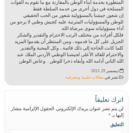
المتطورة بخدمة أبناء الوطن بالمقارنة مع ما تقوم به القوات
المسلحة في دول أخرى من خدمة السلطة فقط .
إن شعور جيشنا بالمسؤولية شعور من الحب الحقيقي
للوطن والمسؤوليات المترتبة عليه كجيش وطني ﻻ يرجو من
أداء مسؤولياته سوى مرضاة الله.
فلكل أفراده من مختلف الرتب اﻻحترام والتقدير والشكر
الجزيل على كل ما قدموه ، ومن المنتظر أن يقدموا المزيد
كلما كانت الحاجة إلى ذلك قائمة ، وكل المحبة والتقدير
والاحترام للقائد اﻷعلى لجيشنا الوطني اﻷردني الملك عبد
الله الثاني أدامه الله وأبقاه ذخرا للوطن .. وعاش الوطن.
ديسمبر 25, 2013
نشر في
مقالات علمية ومعرفية
اترك تعليقاً
لن يتم نشر عنوان بريدك الإلكتروني.
الحقول الإلزامية مشار
إليها بـ
*
التعليق