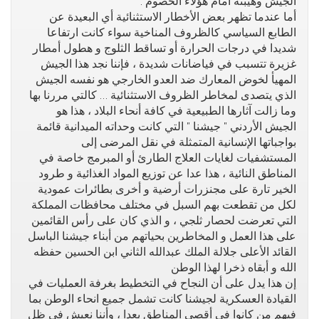
الجيش وهيبته أمام هؤﻻء الخصوم .
أما عندما تظهر بعض اﻷخطار اﻻستثنائية أي البعيدة عن
الطابع السياسي كالظروف المناخية سواء كانت ارتفاعا
شديدا في درجات الحرارة أو تساقط الثلوج و هطول أمطار
غزيرة تتسبب في فياضانات شديدة ، فإننا نجد هذا الجيش
المهيأ لخوض المعارك ضد العدو الخارجي هو نفسه الجيش
الذي يتصدى لمخاطر الظروف اﻻستثنائية … كالتي مررنا بها
وما زالت آثارها الطبيعية في كافة أنحاء البلاد ، هذا هو
الجيش اﻷردني ” جيشنا ” التي كانت وحداته الميدانية قائمة
بواجباتها اﻹنسانية المتمثلة في نقل المرضى إلى
المستشفيات لغايات العلاج الطارئ أو المبرمج خاصة في
المناطق النائية ، هذا عدا عن توزيع المواد الغذائية و طرود
الخير تارة على مجنزرات أرضية و أخرى بطائرات عمودية
لكل من تقطعت بهم السبل في مختلف محافظات المملكة
التي تعرضت لحصار ثلجي ، و الذي كان على رأس القائمين
على هذا العمل و المخاطرين بحياتهم من أبناء جيشنا الباسل
القائد الأعلى جلالة الملك عبدالله الثاني ابن الحسين حفظه
الله و أبقاه ذخرا لهذا الوطن
إن هذا يدل على أن النجاح في التخطيط بغرفة العمليات في
القيادة العسكرية لجيشنا كانت تشمل جميع انحاء الوطن بما
فيهم من كانوا في أقصى المناطق بعدا ، وأننا نعيش في ظل