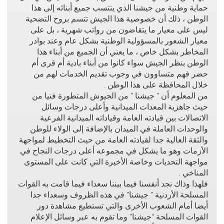
حماية وطنية من جيشنا الذي ينتسب جميع أبنائه إلى هذا
الوطن ، ذلك أن خصوصية هذا الجيش تتسم بروح التضحية
ليس على معيار ما يتقاضون من رواتب شهرية ، بل على
معيار الشعور بالمسؤولية الوطنية بشكل عام وعند بوادر
المخاطر بشكل خاص ، ما يعني أن الجميع من أبناء هذا
الوطن بنظر الجيش سواء كانوا من أبناء بادية أم قرى أم
حضر فهم متساوون في وجوب تقديم الخدمات لهم من
خلال المحافظة على هذا الوطن .
من المعلوم أن ” جيشنا ” من الجيوش المتطورة فنيا من
حيث جاهزية المعدات الميدانية وأعلى درجات وسائل
اﻻتصالات بين قيادته العامة وقياداته الميدانية الفرعية
والوحدات العاملة في الميدان باﻹضافة إلى الوﻻء للوطن
والثقة العالية جدا لقيادته العامة من حيث التخطيط لمواجهة
اﻷزمات وهو ما يشكل في مجموعه أعلى درجات النجاح في
مواجهة التحديات وخاصة اﻷخيرة التي كانت على المستوى
المناخي .
فلهذا وذاك نجد أنفسنا فيما بيننا سعداء فيما قامت به القوات
المسلحة اﻷردنية ” جيشنا” في هذه الظروف وسعداء جدا
أيضا أمام الشعوب اﻷخرى والتي تستطيع مشاهدة دور
القوات المسلحة “جيشنا” وما تقوم به عبر وسائل اﻹعلام