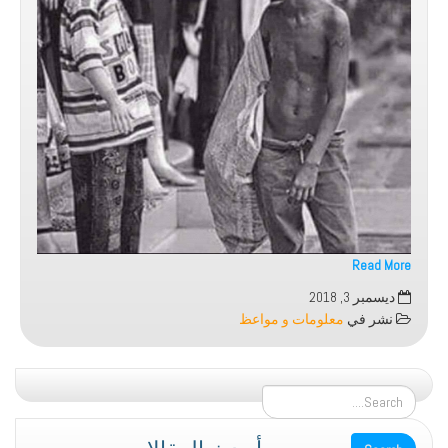
Read More
تركوني
ديسمبر 3, 2018
عاريا
نشر في
معلومات و مواعظ
..
وكسوك
أنت
فما
عدت
أدري
أحدث المقالات